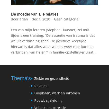
De moeder van alle relaties
door
arjan
|
dec 1, 2020
|
Geen categorie
Een van mijn leraren (Stephan Hausner) zei ooit
tijdens een training: “De essentie van trauma is dat
we uit verbinding gaan. De positieve keerzijde
hiervan is dat alles waar we ons weer mee kunnen
verbinden, kan helen.” In familie-opstellingen gaat...
Thema's
Ziekte en gezondheid
Relaties
Loopbaan, werk en inkomen
Rouwbegeleiding
Vrije stemexpressie