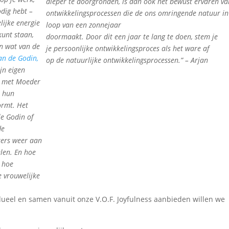
dieper te doorgronden, is dan ook het bewust ervaren va
odig hebt –
ontwikkelingsprocessen die de ons omringende natuur in
lijke energie
loop van een zonnejaar
 kunt staan,
doormaakt. Door dit een jaar te lang te doen, stem je
en wat van de
je persoonlijke ontwikkelingsproces als het ware af
an de Godin,
op de natuurlijke ontwikkelingsprocessen.” – Arjan
jn eigen
ng met Moeder
n hun
ormt. Het
le Godin of
de
nters weer aan
elen. En hoe
n hoe
e vrouwelijke
dueel en samen vanuit onze V.O.F. Joyfulness aanbieden willen we