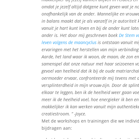
omdat je jezelf altijd datgene kunt geven wat je n
onafhankelijk van de ander. Mannelijke en vrouwe
in balans maakt dat je als vanzelf in je autoriteit
vanuit je hart kunt leven en bij de ander kunt lat
ander is. Het door mij geschreven boek
De Stem v
leven volgens de maancyclus
is ontstaan vanuit mi
ervaringen met het herstellen van mijn verbindi
Aarde, het land waar ik woon, de maan, de zon e
samenspel dat onze natuur met haar seizoenen v
gevoel van heelheid dat ik bij de oude matriarcha
oermoeder ervaar, confronteerde mij tevens met 
versplinterdheid in mijn vrouw-zijn. Door de spli
elkaar te leggen, ben ik de heelheid weer gaan vo
meer ik de heelheid voel, hoe energieker ik ben e
makkelijker ik kan werken vanuit mijn authentiek
creatiestroom. ” -Joyce.
Met de workshops en trainingen die we indivi
bijdragen aan: