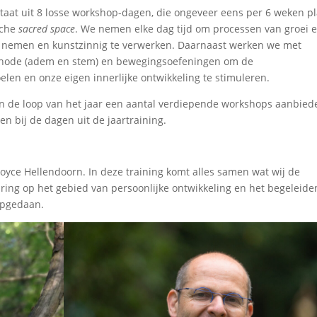
staat uit 8 losse workshop-dagen, die ongeveer eens per 6 weken p
sche
sacred space
. We nemen elke dag tijd om processen van groei 
e nemen en kunstzinnig te verwerken. Daarnaast werken we met
methode (adem en stem) en bewegingsoefeningen om de
len en onze eigen innerlijke ontwikkeling te stimuleren.
n de loop van het jaar een aantal verdiepende workshops aanbiede
n bij de dagen uit de jaartraining.
Joyce Hellendoorn. In deze training komt alles samen wat wij de
aring op het gebied van persoonlijke ontwikkeling en het begeleide
opgedaan.