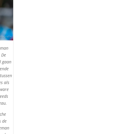
deman
n De
l gaan
lende
 tussen
s als
 ware
teeds
veau.
sche
s de
deman