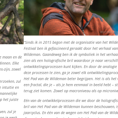
“Sinds ik in 2015 begon met de organisatie van het Wil
Festival ben ik gefascineerd geraakt door het verhaal va
Wildeman. Gaandeweg ben ik de symboliek in het verhaa
lle maan en de
zien als een holografische bril waardoor je naar verschil
dinnen. Elke
ontwikkelingsprocessen kunt kijken. En door de analogie
s-zijn, zowel
deze processen te zien, ga je zowel elk ontwikkelingsproce
Het Pad van de Wildeman beter begrijpen. Het is als het
erzoeken, zul
een fractal, die je – als je hem eenmaal in beeld hebt – s
 intuïtie en
terug ziet komen. Zowel op macroniveau als op microni
 mannelijke
p het juiste
Eén van de ontwikkelprocessen die we door de holografi
bril van Het Pad van de Wildeman kunnen beschouwen, i
ven, zul je
jaarcyclus. En één van de wegen om Het Pad van de Wil
 op je werk,