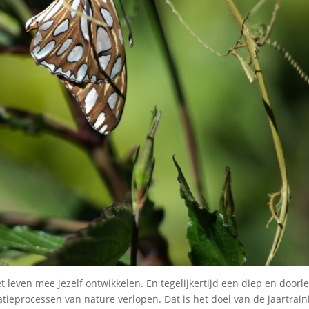
t leven mee jezelf ontwikkelen. En tegelijkertijd een diep en doorl
tieprocessen van nature verlopen. Dat is het doel van de jaartrain