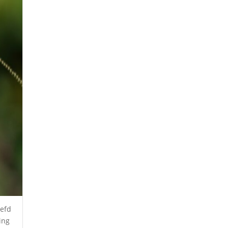
eefd
ing