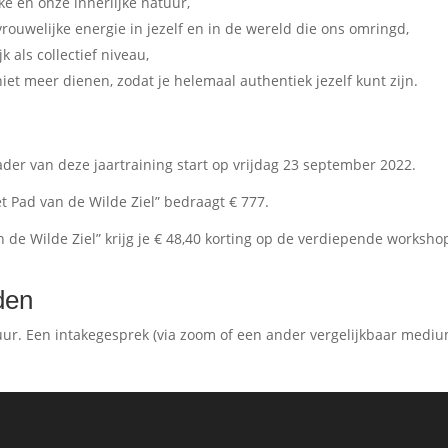
ke en onze innerlijke natuur,
rouwelijke energie in jezelf en in de wereld die ons omringd,
 als collectief niveau,
iet meer dienen, zodat je helemaal authentiek jezelf kunt zijn.
ader van deze jaartraining start op vrijdag 23 september 2022.
t Pad van de Wilde Ziel” bedraagt € 777.
 de Wilde Ziel” krijg je € 48,40 korting op de verdiepende worksho
den
uur. Een intakegesprek (via zoom of een ander vergelijkbaar mediu