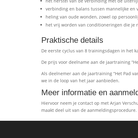
het herstel van de verbinding met de uiterlij
verbinding en balans tussen mannelijke en v
heling van oude wonden, zowel op persoonlijk
het vrij worden van conditioneringen die je n
Praktische details
De eerste cyclus van 8 trainingsdagen in het k
De prijs voor deelname aan de jaartraining “He
Als deelnemer aan de jaartraining “Het Pad van
we in de loop van het jaar aanbieden.
Meer informatie en aanmel
Hiervoor neem je contact op met Arjan Versch
maakt deel uit van de aanmeldingsprocedure.