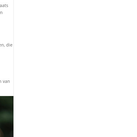
laats
en
n, die
n van