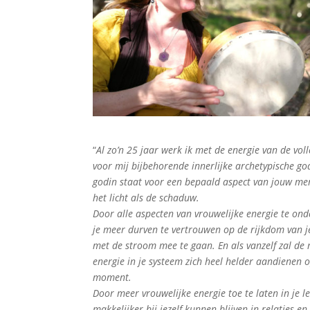
“
Al zo’n 25 jaar werk ik met de energie van de vo
voor mij bijbehorende innerlijke archetypische go
godin staat voor een bepaald aspect van jouw men
het licht als de schaduw.
Door alle aspecten van vrouwelijke energie te ond
je meer durven te vertrouwen op de rijkdom van je
met de stroom mee te gaan. En als vanzelf zal de
energie in je systeem zich heel helder aandienen o
moment.
Door meer vrouwelijke energie toe te laten in je le
makkelijker bij jezelf kunnen blijven in relaties en