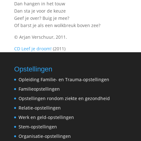
Dan hangen in het touw
Dan sta je voor de keuze
Geef je over? Buig je mee?
Of barst je als een wolkbreuk boven zee?
© Arjan Verschuur, 2011.
CD Leef je droom!
(2011)
Opstellingen
Opleiding Familie- en Trauma-opstellingen
Familieopstellingen
Opstellingen rondom ziekte en gezondheid
Relatie-opstellingen
Werk en geld-opstellingen
Stem-opstellingen
Organisatie-opstellingen