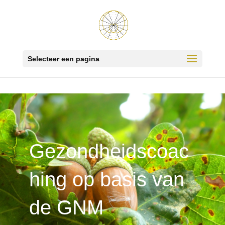
Selecteer een pagina
Gezondheidscoac
hing op basis van
de GNM